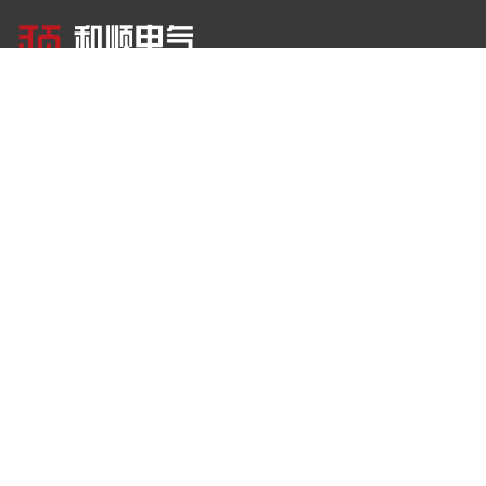
关于44118太阳成城集团
44118太阳成城集团服务
解决方案
新闻动态
投资者关系