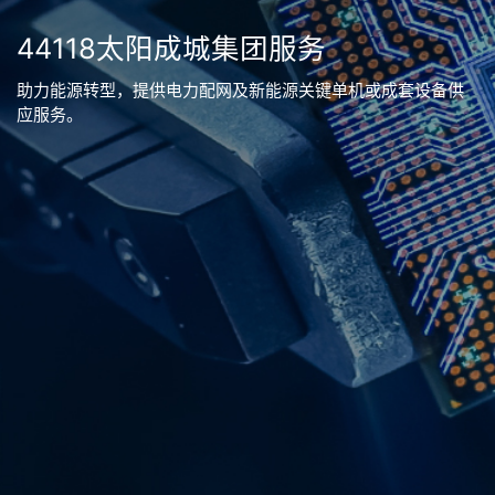
44118太阳成城集团服务
助力能源转型，提供电力配网及新能源关键单机或成套设备供
应服务。