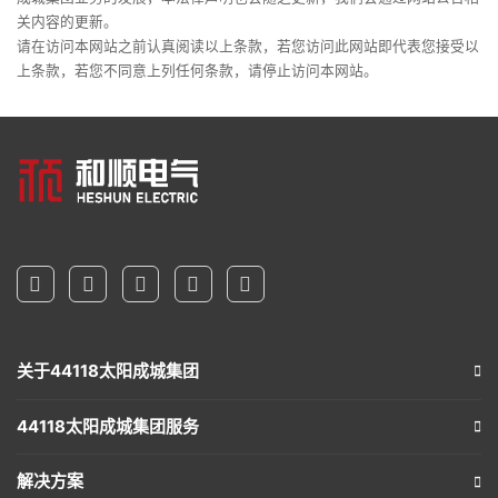
关内容的更新。
请在访问本网站之前认真阅读以上条款，若您访问此网站即代表您接受以
上条款，若您不同意上列任何条款，请停止访问本网站。
关于44118太阳成城集团
44118太阳成城集团服务
解决方案