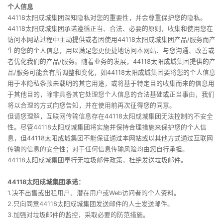
个人信息
44118太阳成城集团深知隐私对您的重要性，并会尊重保护您的隐私。
44118太阳成城集团承诺遵循正当、合法、必要的原则，收集和使用您在
访问本网站过程中主动提供或者因使用44118太阳成城集团产品/服务而产
生的您的个人信息，用以满足您更便捷地访问本网站、与您沟通、改善或
者优化我们的产品/服务。随着业务的发展，44118太阳成城集团提供的产
品/服务可能会有所调整和变化，如44118太阳成城集团要将您的个人信息
用于本隐私条款未载明的其它用途，或将基于特定目的收集而来的信息用
于其他目的，除非具备其它处理您个人信息的合法基础或正当事由，我们
将以合理的方式向您告知，并在使用前再次征得您的同意。
但请您理解，互联网传输信息存在44118太阳成城集团无法控制的不安全
性。尽管44118太阳成城集团将实施并保持合理措施来保护您的个人信
息，但44118太阳成城集团不能保证通过本网站或以其他方式通过互联网
传输的信息的安全性；对于任何信息传输风险均由您自行承担。
44118太阳成城集团奉行无垃圾邮件政策，杜绝发送垃圾邮件。
44118太阳成城集团承诺：
1.决不出售或出租用户、潜在用户或Web访问者的个人资料。
2.只向同意
44118太阳成城集团
发送邮件的人士发送邮件。
3.加强对垃圾邮件的监控，采取必要的防范措施。