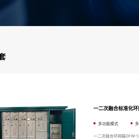
套
一二次融合标准化环
多功能模式
一二次融合环网箱DFW-12