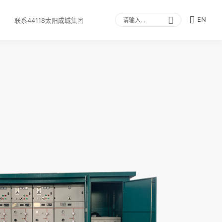
EN
联系44118太阳成城集团