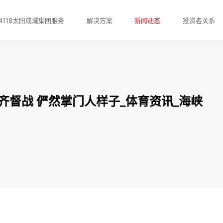
4118太阳成城集团服务
解决方案
新闻动态
投资者关系
齐督战 俨然掌门人样子_体育资讯_海峡