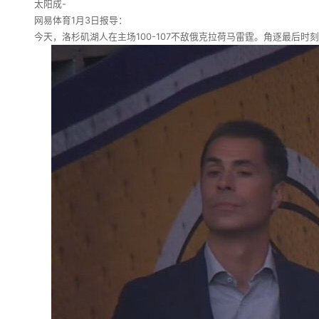
太阳成-
网易体育1月3日报导：
今天，洛杉矶湖人在主场100-107不敌俄克拉荷马雷霆。角逐最后