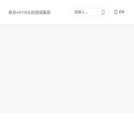
EN
联系44118太阳成城集团